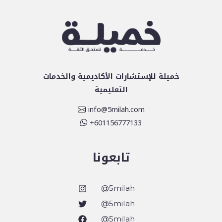
خميلة للإستشارات الأكاديمية والخدمات
التعليمية
info@5milah.com
601156777133+
تابعونا
5milah@
5milah@
5milah@